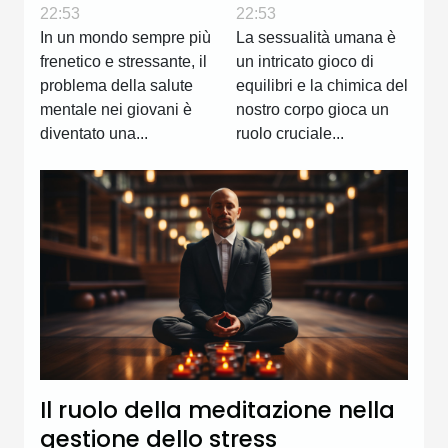
problema
influisce sulla
22:53
22:53
sottostimato
sessualità
In un mondo sempre più
La sessualità umana è
frenetico e stressante, il
un intricato gioco di
problema della salute
equilibri e la chimica del
mentale nei giovani è
nostro corpo gioca un
diventato una...
ruolo cruciale...
Il ruolo della meditazione nella
gestione dello stress