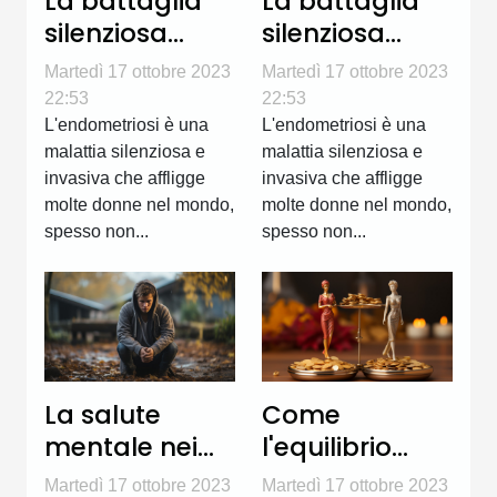
La battaglia
La battaglia
silenziosa
silenziosa
contro
contro
Martedì 17 ottobre 2023
Martedì 17 ottobre 2023
l'endometriosi
l'endometriosi
22:53
22:53
L'endometriosi è una
L'endometriosi è una
malattia silenziosa e
malattia silenziosa e
invasiva che affligge
invasiva che affligge
molte donne nel mondo,
molte donne nel mondo,
spesso non...
spesso non...
La salute
Come
mentale nei
l'equilibrio
giovani: un
ormonale
Martedì 17 ottobre 2023
Martedì 17 ottobre 2023